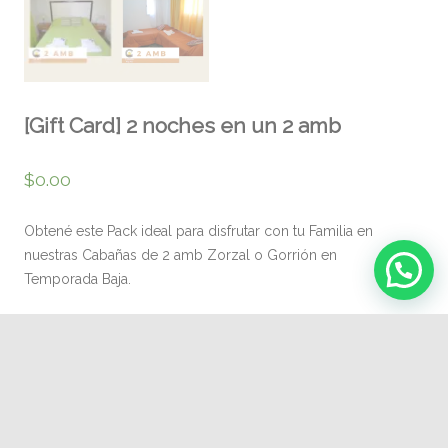
[Gift Card] 2 noches en un 2 amb
$
0.00
Obtené este Pack ideal para disfrutar con tu Familia en
nuestras Cabañas de 2 amb Zorzal o Gorrión en
Temporada Baja.
Tarifa promocional hasta agotar Stock.
[Gift
Add to cart
Card]
2
Category:
Cabañas 2 amb
noches